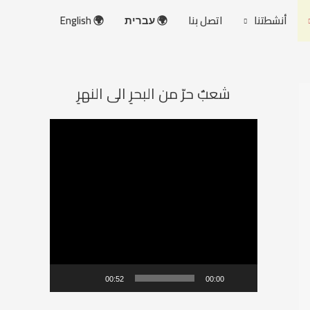
أنشطتنا
اتصل بنا
🌍 עברית
🌍 English
شعبٌ حرّ من البحرِ الى النهرِ
م
ش
غ
ل
ا
ل
ف
ي
00:52
00:00
د