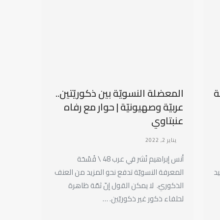
ة
المعضلة النسويّة بين ذكوريّتين..
عربيّة وصهيونيّة | حوار مع رفاه
عنبتاوي
يناير 2, 2022
أنس إبراهيم نُشر في عرب 48 \ فُسْحَة
د
المعرفة النسويّة تدفع نحو المزيد من العنف
الذكوريّ. لا يمكن القول إنّ ثمّة ظاهرة
لحلفاء ذكور غير ذكوريّين. …