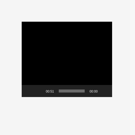
ي
و
م
ش
غ
ل
ا
ل
ف
ي
00:51
00:00
د
ي
و