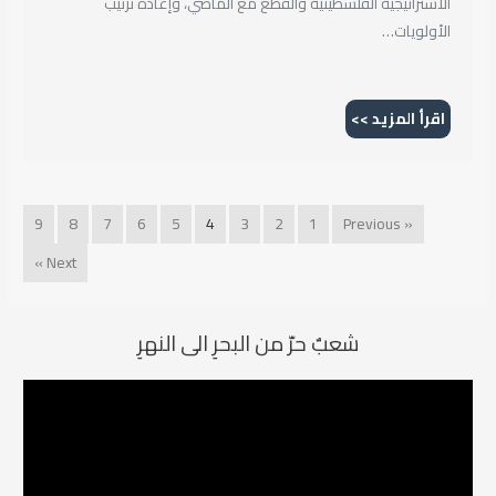
الاستراتيجية الفلسطينية والقطع مع الماضي، وإعادة ترتيب
الأولويات…
اقرأ المزيد >>
9
8
7
6
5
4
3
2
1
« Previous
Next »
شعبٌ حرّ من البحرِ الى النهرِ
م
ش
غ
ل