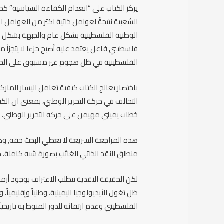
يركز الكتاب على “انعدام الكفاءة السياسية” 
الشعبية نتيجةً لعوامل ذاتية اكثر من العوامل 
الوطنية الفلسطينية بشكل عام والجبهة بشكل خا
فلسطيني فاعل يعتمد عليه أصبح جزءا لا يتجزأ م
الفلسطينية في ظل هجوم غير مسبوق على الحق 
باختصار يعالج الكتاب كيفية تعامل اليسار ال
التحالف في حركة التحرير الوطني، بمعنى ان الك
خطاب يميني مهيمن على حركه التحرير الوطني.
هذه المراجعة السريعة لا تعطي البحث حقه, وكم
منطلق النقد الذاتي الغائب بصورة شبه كاملة، م
لكن الحقيقة النقدية تتطلب الاعتراف بوجود أزمة
ظل تغول الأيديولوجيا اليمينية، وطنياً وإقليمياً
الفلسطيني وعدم ارتقائه للدور المنوط به تاريخياً.