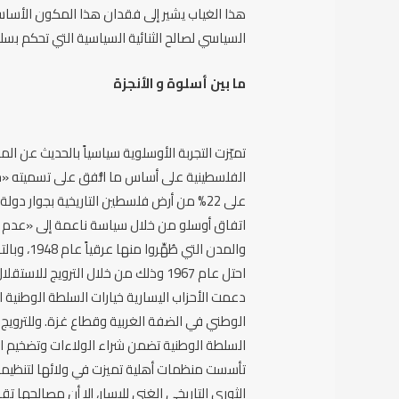
هذا الغياب يشير إلى فقدان هذا المكون الأساس
السياسي لصالح الثنائية السياسية التي تحكم بسل
ما بين أسلوة و الأنجزة
تميّزت التجربة الأوسلوية سياسياً بالحديث عن 
الفلسطينية على أساس ما اتُّفق على تسميته «ح
على 22% من أرض فلسطين التاريخية بجوار دو
اتفاق أوسلو من خلال سياسة ناعمة إلى «عدم وا
والمدن الت
احتل عام 1967 وذلك من خلال الترويج للاستقلال بطريقة ديماغوجية عبر الادعاء بالإجماع فلسطينياً عليها.
دعمت الأحزاب اليسارية خيارات السلطة الوطنية 
الوطني في الضفة الغربية وقطاع غزة. وللترويج 
السلطة الوطنية تضمن شراء الولاءات وتضخيم الج
تأسست منظمات أهلية تميزت في ولائها لتنظيمات
الثوري التاريخي الغني لليسار، إلا أن مصالحها ت