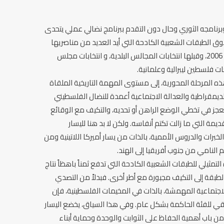
نامجه الثوري وحال دون التقدم ببرنامج نضالي عملي يتحدى
حقوق الطبقات الشعبية الكادحة التي أيد العديد من مناصريها
التيارات اليمينية الدينية كما أظهرت نتائج انتخابات 2006، وقبلها انتخابات المجالس البلدية، و انتخابات مجلس
ه المرحلة المحورية، إلى مستوى المهمة التاريخية الملقاة
ديمقراطية والعدالة الاجتماعية أعمدة للنضال الفلسطيني
لعجز في تخطي الوضع الراهن أو تحديه، والتكيف مع الوقائع
يمة التي ما زالت تكتم أنفاسه. ولكن لا بد هنا لليسار
لخبرات والدروس الأممية، بالذات من يسار أميركا اللاتينية ومن
م النامي من جنوب أفريقيا إلى الهند.
التمثيلي للطبقات الشعبية الكادحة التي تدفع ثمناً باهظاً نتاج
الطبقة إلى التكيف مجبورة مع أطر أخرى. فبدلاً من التصدي
لاجتماعية المهمشة، بالذات في المخيمات الفلسطينية، فإن
لطبقي للفئة الحاكمة بشكل عام. وفي هذا السياق، يخضع اليسار
س، من باب أهمية الحفاظ على الثوابت والوحدة وحماية أبناء