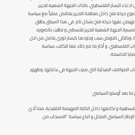
دعاء اليسار الفلسطيني، بالذات الجبهة الشعبيه لتحرير
روع حركه فتح داخل منظمة التحرير يتناقض عملياً مع سياسة
تي تهيمن عليها حركه فتح بشكل تام. في هذا السياق يطلق
سيرة الجبهة الشعبية لتحرير فلسطين و تطلبت بالضروره
ة، وبالتالي تقويض سبب وجودها كيسار ثوري يناضل من اجل
 الفلسطيني. و أكثر ما ميز ذلك، تبعا للكاتب، سياسة
ايا الحاسمة:
 المواقف المبدئية التي ميزت الجبهة في بداياتها، وظهور
م ما بعد أوسلو السياسي
سطينية و تكاملها داخل الكتلة المهيمنة التقليدية، مما أدى
لإطار السياسي المختل و اتباع سياسة “الانسحاب من