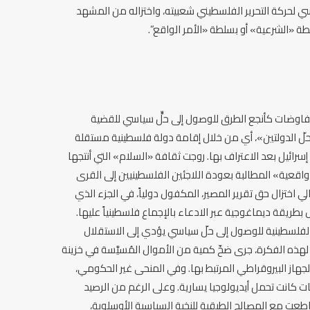
ي لحركة التحرير الفلسطيني شعبيته، واختزاله من المشهد
طة «الشرعية» أو بسلطة «الأمر الواقع”.
المفاوضات كأنجع الطرق للوصول إلى حلٍّ سياسي للقضية
لّ الدولتين»، أي من خلال إقامة دولة فلسطينية مستقلة
لة إسرائيل بعد الاعتراف بها. روجت ثقافة «السلام» التي أنتجها
قعية» المطالبة بعودة اللاجئين الفلسطينيين إلى القرى
ي طُهِّروا منها عرقياً عام 1948، وبالتالي اختزال حق تقرير المصير، المكفول دولياً، في الجزء الذي
الفلسطينية للوصول إلى حلّ سياسي يؤدي إلى الاستقلال
لهذه الفكرة، جرى ضخّ كمية من الأموال المُسيَّسة في خزينة
هاز البيروقراطي المرتبط بها. وفي المنحى غير الحكومي،
 كانت تحمل أيديولوجيا يسارية. وعلى الرغم من الرصيد
قاطعت مع المصالح الطبقية للنخبة السياسية الأوسلوية،