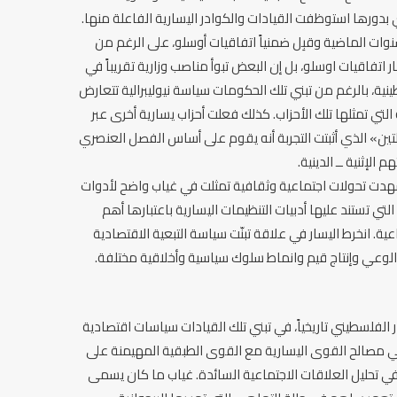
دورها استوظفت القيادات والكوادر اليسارية الفاعلة منها.
وات الماضية وقبِل ضمنياً اتفاقيات أوسلو، على الرغم من
 اتفاقيات اوسلو، بل إن البعض تبوأ مناصب وزارية تقريباً في
، بالرغم من تبني تلك الحكومات سياسة نيوليبرالية تتعارض
ي تمثلها تلك الأحزاب. كذلك فعلت أحزاب يسارية أخرى عبر
لتين» الذي أثبتت التجربة أنه يقوم على أساس الفصل العنصري
لإثنية ــ الدينية.
ي شهدت تحولات اجتماعية وثقافية تمثلت في غياب واضح لأدوات
ي تستند عليها أدبيات التنظيمات اليسارية باعتبارها أهم
اعية. انخرط اليسار في علاقة تبنّت سياسة التبعية الاقتصادية
ير الوعي وإنتاج قيم وانماط سلوك سياسية وأخلاقية مختلفة.
 الفلسطيني تاريخياً، في تبني تلك القيادات سياسات اقتصادية
اهي مصالح القوى اليسارية مع القوى الطبقية المهيمنة على
في تحليل العلاقات الاجتماعية السائدة. غياب ما كان يسمى