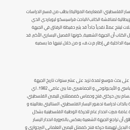
يسار الفلسطيني: المعارضة الموالية) بطلب من قسم الدراسات
إيطالية لمناقشة الكاتب/الباحث فراسيسكو ليوباردي الذي
لينتج عملاً نقدياً جاداً قد يثير حفيظة الرفاق في الجبهة
 الكتاب أن الجبهة الشعبية, كونها الفصيل اليساري الأكبر، قد
ية الداخلية في إطار م.ت.ف، و من خلال تبنيها ما يسميه
 على بحث موسع لمدة تزيد على عشر سنوات تاريخ الجبهة
الشعبية لتحرير فلسطين خلال فتره انحدارها السياسي و الأيديولوجي و الجماهيري ما بين عامي 1982، اي
ت، وعام 2007، أي عام الانقسام بين حركتي فتح وحماس كمممثلتين لليمين الفلسطيني،
 بالذات لدراسة تدهور اليسار الفلسطيني، الستاليني بغالبيته و
عامة ميزت انحدار عام للحركة الوطنية الفلسطينية بشكل
أن تراجع الجبهة الشعبية يعكس بالضرورة انحدار اليسار
البديل لهيمنة حركه فتح كممثل لليمين العلماني البرجوازي و