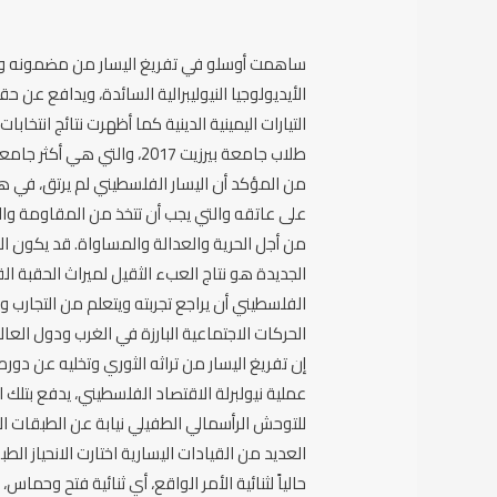
ساهمت أوسلو في تفريغ اليسار من مضمونه وبر
الأيديولوجيا النيوليبرالية السائدة، ويدافع عن 
طلاب جامعة بيرزيت 2017، والتي هي أكثر جامعات فلسطين ليبرالية وعلمانية.
من المؤكد أن اليسار الفلسطيني لم يرتق، في هذ
على عاتقه والتي يجب أن تتخذ من المقاومة وال
من أجل الحرية والعدالة والمساواة. قد يكون ا
الجديدة هو نتاج العبء الثقيل لميراث الحقبة القد
الفلسطيني أن يراجع تجربته ويتعلم من التجارب وا
الحركات الاجتماعية البارزة في الغرب ودول العال
إن تفريغ اليسار من تراثه الثوري وتخليه عن دوره 
عملية نيولبرلة الاقتصاد الفلسطيني، يدفع بتلك 
للتوحش الرأسمالي الطفيلي نيابة عن الطبقات ا
العديد من القيادات اليسارية اختارت الانحياز ا
حالياً لثنائية الأمر الواقع، أي ثنائية فتح وحما