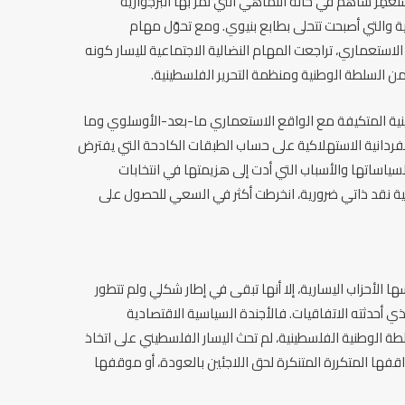
عمِر ساهم في حالة التماهي التي تمر بها البرجوازية
 والتي أصبحت تتحلى بطابع بنيوي. ومع تحوّل مهام
لاستعماري، تراجعت المهام النضالية الاجتماعية لليسار كونه
ن السلطة الوطنية ومنظمة التحرير الفلسطينية.
طينية المتكيفة مع الواقع الاستعماري ما-بعد-الأوسلوي وما
فردانية الاستهلاكية على حساب الطبقات الكادحة التي يفترض
لسياساتها والأسباب التي أدت إلى هزيمتها في انتخابات
 عام 2006 من خلال عملية نقد ذاتي ضرورية، انخرطت أكثر في السعي للحصول على
الأحزاب اليسارية، إلا أنها تبقى في إطار شكلي ولم تتطور
لذي أحدثته الاتفاقيات. فالأجندة السياسية الاقتصادية
لسلطة الوطنية الفلسطينية، لم تحث اليسار الفلسطيني على اتخاذ
ها المتكررة المتنكرة لحق اللاجئين بالعودة، أو موقفها