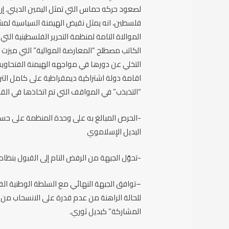
لصعود حركه حماس التي تمثل اليمين الديني. إن ا
فلسطين، انه يمثل نقيض الهيمنة السياسية لمش
الموالاة التامة لمنظمة التحرير الفلسطينية ال
الكاتب مصطلح “المعارضة الموالية” التي ميزت م
التخلي عن دورها في مواجهه الهيمنة الفتحاوي
اقامة دولة اشتراكية ديمقراطية على كامل التراب
“التذبذب” في المواقف التي تم اتخاذها في القض
-الحرص المبالغ به على وحدة المنظمة على حساب
البديل الإسلاموي
-تحوّل الجبهة من الرفض التام إلى القبول بنظا
–توافق الجبهة النهائي مع السلطة الوطنية الفل
للحالة الراهنة من عدم قدرة على الانسحاب من ا
المشاركة” كبديل ثوري.