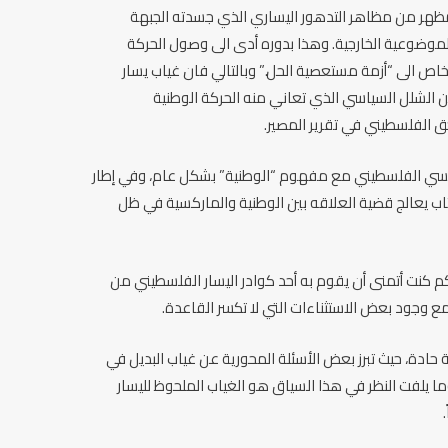
كمظهر من مظاهر التدهور اليساري الذي جسدته الجبهة
الموضوعية الخارجية. وهذا بدوره أدى الى وصول الحركة
ص الى “أزمة مستعصية الحل.” وبالتالي فان غياب يسار
ن الشلل السياسي الذي تعاني منه الحركة الوطنية
الفلسطيني في تقرير المصير.
ماركسي الفلسطيني مع مفهوم “الوطنية” بشكل عام، وفي إطار
تاب يعالج قضية العلاقه بين الوطنية والماركسية في ظل
 كنت أتمنى أن يقوم به أحد كوادر اليسار الفلسطيني من
ع وجود بعض الاستثناءات التي لا تكسر القاعدة.
 حادة، حيث تبرز بعض الأسئلة المحورية عن غياب البديل في
. وما يلفت النظر في هذا السياق هو الغياب الملحوظ لليسار