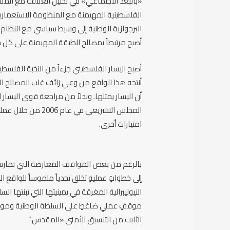
«بالبعد الاجتماعي» في تحليل العلاقة مع المست
الفلسطينية المهيمنة مع المنظومة الاستعمارية
البرجوازية الوطنية إلى وسيط سياسي مع النظام ا
أصبح مرتبطاً بمصالح الطبقة المهيمنة على كل م
أصبح اليسار الفلسطيني جزءاً من النخبة الفلس
أنتجه هذا الواقع من وعي زائف غلب المصالح ال
أن اليسار يمثلها. وبدلاً من مراجعة قوى اليسار 
المجلس التشريعي في
امتيازات أخرى.
بالرغم من بعض المواقف المعارضة التي تمارسها 
إلى خطواتٍ عمليةٍ تخلق تحدياً ملموساً للواقع ا
النيوليبرالية المغرقة في يمينيتها التي تبنتها ا
موقفٍ عمليٍ ضاغطٍ على السلطة الوطنية ومواقف
الثابت من التنسيق الأمني «المقدس.”