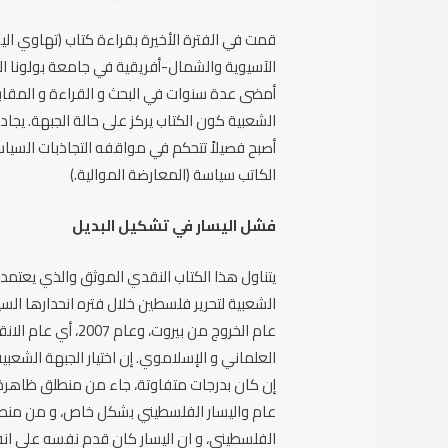
قمت في الفترة الأخيرة بقراءة كتاب (تهاوي ال
الآسيوية والشمال-أفريقية في جامعة بولونا ال
أمضى عدة سنوات في البحث و القراءة و المقابلات 
الشعبية كون الكتاب يركز على حالة الجبهة. يجادل
أصبح فصيلاً تتحكم في مواقفه التجاذبات السياس
الكاتب سياسة (المعارضة الموالية.)
فشل اليسار في تشكيل البديل
يتناول هذا الكتاب النقدي الموثق والذي يعتمد
عام الخروج من بيرو
العلماني و الإسلاموي. إن اختيار الجبهة الشعبية
إن كان بدرجات متفاوتة، جاء من منطلق ظاهرة 
عام واليسار الفلسطيني بشكل خاص، و من منطلق 
الفلسطيني، و ان اليسار كان قدم نفسه على انه 