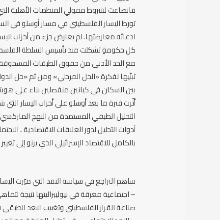
فانصاعت لشروط ممولي المنظمات الأهلية التي ب
تورط اليسار الفلسطيني في مسار أوسلو في السن
ادعائه معارضتها. لم يعارض جزء من أحزاب اليسار
كل حكومةٍ تشكلت منذ تأسيس السلطة الفلسطينية
مع الحد الأدنى من حقوق الطبقات المسحوقة الت
تبنّيها لفكرة «الحل المرحلي» ومن ثم «حل الدو
بين السكان في كيانين منفصلين بناء على هويتهم ا
أثّرت فترة ما بعد أوسلو على أحزاب اليسار الت
التحليل الطبقي المستمدة من النهج الماركسي الت
أدوات التحليل لدور العلاقات الاقتصادية ـ الاجتم
بالكامل للاقتصاد الإسرائيلي الذي يرنو إلى تغي
ساهم التراجع في سياسة النقد التي ميّزت اليسار
– اجتماعية مغرقة في نيوليبراليتها نتيجة لتم
صناعة القرار الفلسطيني وتغييب البعد الطبقي 