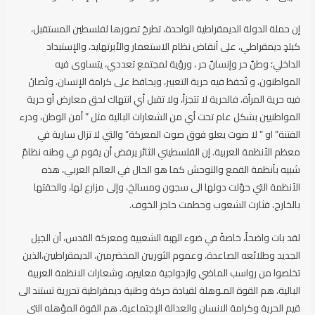
إن حملة الدولة الديمقراطية الواحدة، تطرحُ تصورها لفلسطين المستقبل،
كبلدٍ ديمقراطي، على أنقاض نظام الاستعمار والأبرتهايد، والإستبداد
الداخلي؛ وطنٌ حر وإنسانٌ حر ، ورؤية لمجتمع تعددي، يتساوى فيه
المواطنون، و تُحفظ فيه حرية التعبير، ويحافظ على كرامة الإنسان، وتُصانُ
فيه حرية المرأة، فالحرية لا تتجزأ، ولا تقبل أي انتهاك لحق معارض أو حرية
المواطنيين بشكل عام تحت أي من الشعارات البالية مثل ” أمن الوطن، ودرء
الفتنة” او ” لا صوت يعلو فوق صوت المعركة” والتي لا تزال سارية في
معظم الأنظمة العربية. إن الفلسطيني الثائر يرفض أن يقوم في وطنه نظامٌ
شبيه بأنظمة القمع والتوحش كما هو الحال في العالم العربي، هذه
الأنظمة التي حوّلت دولها الى سجون ومسالخ، وإلى مزارع لها، والحقتها
بالخارج، فثارت الشعوب وحطمت حاجز الخوف.
لقد بات واضحاً، خاصةً في ضوء الهبة الشعبية ومعركة القدس، أن الجيل
الجديد وطلائعه الصاعدة، وعموم الثوريين المخضرمين، الديمقراطيين،الذين
تخلصوا من رواسب الماضي وازدواجية معاييره، وشعارات الانظمة العربية
البالية، هم القوة المـوهلة لقيادة حركة وطنية ديمقراطية تحررية تستند الى
قيم الحرية وكرامة الانسان والعدالة الإجتماعية. هم القوة المؤهله التي