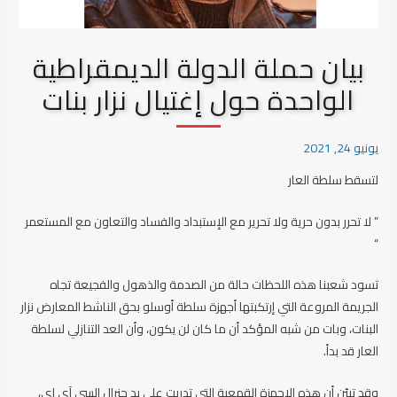
بيان حملة الدولة الديمقراطية
الواحدة حول إغتيال نزار بنات
يونيو 24, 2021
لتسقط سلطة العار
” لا تحرر بدون حرية ولا تحرير مع الإستبداد والفساد والتعاون مع المستعمر
“
تسود شعبنا هذه اللحظات حالة من الصدمة والذهول والفجيعة تجاه
الجريمة المروعة التي إرتكبتها أجهزة سلطة أوسلو بحق الناشط المعارض نزار
البنات، وبات من شبه المؤكد أن ما كان لن يكون، وأن العد التنازلي لسلطة
العار قد بدأ.
وقد تبيّن أن هذه الاجهزة القمعية التي تدربت على يد جنرال السي آي إي،