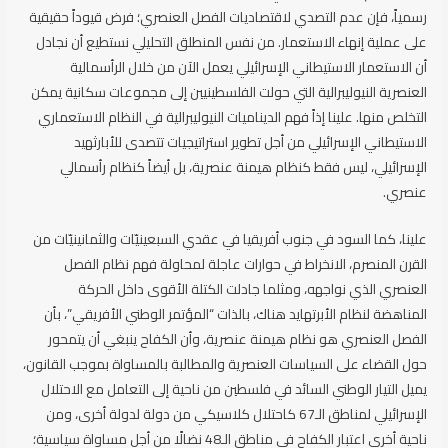
رسمياً، فإن عدم التصدي لاقتصاديات الفصل العنصري؛ فرض قيوداً حقيقية
على عملية إنهاء الاستعمار. من نفس المنطلق التحليلي نستطيع أن نجادل
أن الاستعمار الاستيطاني الإسرائيلي يعمل الآن من خلال الرأسمالية
العنصرية النيوليبرالية التي حولت الفلسطينيين إلى مجموعات سكانية يمكن
التخلص منها. علينا إذاً فهم الديناميات النيوليبرالية في النظام الاستعماري
الاستيطاني الإسرائيلي من أجل تطوير استراتيجيات تتصدى للأبارثهيد
الإسرائيلي، ليس فقط كنظام هيمنة عنصرية، بل أيضاً كنظام رأسمالي
عنصري.
علينا، كما السود في جنوب أفريقيا في عقدي السبعينيّات والثمانينيّات من
القرن المنصرم، الانخراط في حوارات عاجلة لمحاولة فهم نظام الفصل
العنصري الذي نواجهه، ومثلما جادلت الكتلة الأقوى داخل الحركة
المناهضة لنظام الأبرتهايد هناك، بالذات “المؤتمر الوطني الأفريقي”، بأن
الفصل العنصري هو نظام هيمنة عنصرية، وأن الكفاح ينبغي أن يتمحور
حول القضاء على السياسات العنصرية والمطالبة بالمساواة بموجب القانون،
يميل التيار الوطني السائد في فلسطين من ناحية إلى التعامل مع الاحتلال
الإسرائيلي لمناطق الـ67 كاحتلال كلاسيكي من دولة لدولة أخرى، ومن
ناحية أخرى اعتبار الكفاح في مناطق الـ48 نضالًا من أجل مساواة سياسية؛