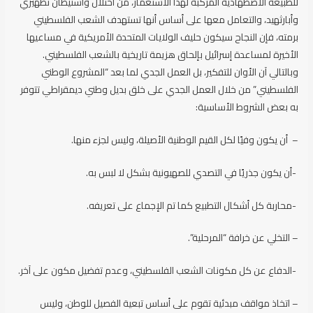
للطبيعة الاضطهادية المركبة لهذا الاستعمار، من احتلال واستيطان تطهيري
وأبارثهيد، والتعامل معها على أساس أنها تستهدف الشعب الفلسطيني
برمته، فإن النجاح سيكون حليف الولايات المتحدة الأمريكية في مساعيها
الأخيرة لمساعدة إسرائيل بإلحاق هزيمة تاريخية بالشعب الفلسطيني.
وبالتالي آن الأوان للتفكير، بل العمل الجدي لما بعد “المشروع الوطني
الفلسطيني” من خلال العمل الجدي على خلق بديل وطني ديمقراطي تتوفر
به بعض الشروط الأساسية:
– أن يكون وفيًا لكل القيم الوطنية الأصيلة، وليس لجزء منها.
-أن يكون جذريًا في التصدي للصهيونية بشكل لا لبس به.
-محاربة كل أشكال التطبيع كما تم الإجماع على تعريفه.
– التخلي عن خرافة “المرحلية”.
-الدفاع عن كل مكونات الشعب الفلسطيني، وعدم تفضيل مكون على آخر.
– اتخاذ مواقف مبدئية تقوم على أساس تبعية الفصيل للوطن، وليس