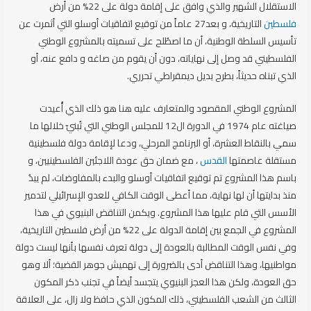
الاستقلال الشهير والذي وافق على إقامة دولة على 22% من أرض
فلسطين
التاريخية، و بعد27 عاماً من توقيع اتفاقيات أوسلو التي أثمرت عن
تأسيس السلطة الوطنية، أن ما اصطُلح على تسميته بالمشروع الوطني
الفلسطيني قد وصل إلى نهاياته، دون أن يقوم من صاغه و دافع عنه، أو
الذي تبناه حديثاً، بطرح بديل ديمقراطي تحرري.
المشروع الوطني المقصود والمتعارف عليه هنا هو ذلك الذي أُعيدت
صياغته عام 1974 في الدورة ال12 للمجلس الوطني التي تُبنيّ خلالها ما
سمي بالنقاط العشرة، أو البرنامج المرحلي، ودعا لإقامة دولة فلسطينية
مستقلة عاصمتها
القدس
، مع ضمان حق عودة اللاجئين الفلسطينيين، و
باسم هذا المشروع تم توقيع اتفاقيات أوسلو والبدء بالمفاوضات، لم يبدُ
منذ بدايتها أن لها نهاية، مما أعطى الوقت الكافي للعدو الإسرائيلي لتدمير
الأسس التي قام عليها هذا المشروع. ويكمن التناقض البنيوي في هذا
المشروع في الجمع بين إقامة الدولة على 22% من أرض فلسطين التاريخية،
وفي نفس الوقت المطالبة بالعودة إلى دولة تعرف نفسها بأنها ليست دولة
مواطنيها، وهذا التناقض أدى بالضرورة إلى تهميش جوهر القضية؛ ألا وهو
حق العودة، ولكن هذا العجز البنيوي يتجسد أيضاً في تجنب ذكر المكون
الثالث من الشعب الفلسطيني، ذلك المكون الذي حافظ ولا زال، على العلاقة