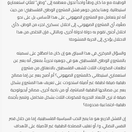
الوطيدة مع ما كان وطناً واحداً تحول معظمه إلى ”وطنٍ” لفئاتٍ استعماريةٍ
استيطانية. وهنا يكمن جوهر فشل المشروع الوطني الفلسطيني؛ من حيث
أنه لم يتعامل مع المشروع الصهيوني على هذا الأساس، بل على نحو
صغّره، أي المشروع الصهيوني، إلى احتلال عسكري لجزء من الوطن، كأي
احتلال أجنبي تقوم به دولة لدولة أخرى، وبالتالي، فإن التخلص من هذا
الاحتلال يؤدي إلى الحرية المنشودة!
والسؤال المركزي في هذا السياق هو إن كان ما اصطُلح على تسميته
بالمشروع الوطني الفلسطيني هو في جوهره تحررياً، بمعنى أنه يعبر عن
تطلعات المكونات الثلاث للشعب الفلسطيني بالانعتاق من مشروع
استعماري استيطاني كالمشروع الصهيوني؟ أم أصبح يعبر عن إما مصالح
طبقية ضيقة لطبقة غير أصيلة استحوذت على تعريف هذا المشروع بشكل
يعبر عن مصالحها الطبقية المباشرة، أو من ناحية أخرى، مصالح أيديولوجية
ضيقة لا ترى الأبعاد التحررية للمكونات الثلاث بشكل متكامل، وتتميز بأجندة
طبقية-اجتماعية محدودة؟
إن الفشل الذريع هو ما يميز النخب السياسية الفلسطينية، إما من خلال قصر
النفس النضالي، و/ أو تغليب المصلحة الطبقية غير الأصيلة على الأهداف