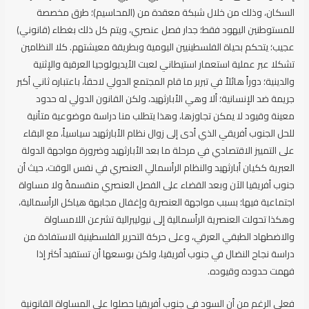
السكان، وذلك من خلال شبكة معقدة من (المحاسيم)؛ طرق مخصصة
للمستوطنين اليهود فقط؛ جدار فصل عنصري، ويتم كل ذلك بغطاء (قانوني)
عجيب؛ يتحكم بحياة الفلسطينيين اليومية وبطريقة معيشتهم. كلا النظامين
تشكلا عبر عملية استعمار استيطاني لعبت الأيديولوجيا العرقية والإثنية
والدينية؛ دوراً هائلاً في تبربر ما قام المجتمع الدولي لاحقاً، باعتباره ثاني أكبر
جريمة ضد الإنسانية؛ ألا وهي الأبارثهيد، ولكن القانون الدولي له حدود
معينة وقيود لا يمكن تجاوزها، وهذا يتطلب منا دراسة موضوعية متأنية
للحل الجنوب أفريقي الذي أدى إلى زوال نظام الأبارثهيد سياسياً، مع البقاء
على التمييز الاقتصادي في مرحلة ما بعد الأبارثهيد وضرورة مواجهة الدولة
العبرية ككيان أبارثهيد والنظام الرأسمالي العنصري في نفس الوقت، حيث أن
جنوب أفريقيا الآن وبعد القضاء على الفصل العنصري منقسمةً ولا مساواة
اجتماعية فيها؛ بسبب مواجهة العنصرية وإغفال مجابهة هياكل الرأسمالية،
وهكذا تحولت العنصرية الرأسمالية إلى نيوليبرالية تشرعن اللامساواة
والاضطهاد الطبقي العرقي، وعلى حركة التحرير الفلسطينية الاستفادة من
دراسة نجاح النضال في جنوب أفريقيا، ولكن بوسعها أن تستفيد أكثر إذا
فهمت حدوده وقيوده.
فعلى الرغم من أن السود في جنوب أفريقيا حصلوا على المساواة القانونية