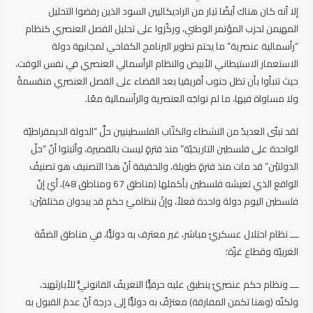
إلا أنه كان هناك أيضًا تيار من الراديكاليين السود الذين رفضوا التحليل
المهيمن لحزب المؤتمر الوطني، وركّزوا على تحليل الفصل العنصري كنظام
“رأسمالية عنصرية” ما يحتم تطوير البرنامج الكفاحي لمجابهة دولة
الاستعمار الاستيطاني الأبيض والنظام الرأسمالي العنصري في نفس الوقت،
حيث تنبأوا بأن تظل جنوب أفريقيا بعد القضاء على الفصل العنصري منقسمةً
ولا مساواة فيها، ما لم تواجَه العنصرية والرأسمالية معًا.
لقد تبنّى العديدُ من النشطاء والكتّاب الفلسطينيين حلَّ “الدولة الديمقراطيّة
الواحدة على فلسطين التاريخيّة” منذ فترةٍ ليست بالقصيرة، وأثبتوا أنّ “حلّ
الدولتيْن” قد مات منذ فترةٍ طويلة، والحقيقة أنّ هذا التصنيف هو تصنيفُ
الواقع الذي تعيشه فلسطين بأكملها (مناطق 67 ومناطق 48)، أيْ إنّ
فلسطين اليوم دولة واحدة فعلاً، وإنْ بنظاميْ حكمٍ قد يبدوان مختلفيْن:
ــــ نظام احتلال عسكريّ مباشر، غير معترف به دوليًّا، في مناطق الضفّة
الغربيّة وقطاع غزّة؛
ــــ ونظام حكم عنصريّ ينطبق عليه حرفيًّا التعريفُ القانونيُّ للأبارثهيد،
ولكنّه (وهنا تكمن المفارقة) معترَفٌ به دوليًّا إلى درجة أنّ عدمَ القبول به