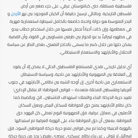
فلسطينية مستقلة، حتى كبانتوستان عرقي، على جزء صغير من أرض
فلسطين التاريخية. وبالتالي ترسيخ حقيقة أن الكيان الموجود بين نهر
الأردن
و
البحر المتوسط هو دولة واحدة خاضعة بالكامل لسيطرة استعمارية قهرية
في معظمها، وإن كانت أحياناً تجمل نفسها من خلال استخدام خطاب يبدو
في مظهره ليبرالياً، يدعو للحوار بين طرفين متساويين في القوة، وأن القضية
يمكن حلها من خلال كسر ما يسمى بالحاجز النفسي، بغض النظر عن سياسة
الاحتلال والأبارثهيد والاستعمار الاستيطاني.
أي تحليل تاريخي نقدي للمستنقع الفلسطيني الحالي لا يمكن إلا أن يقود
إلى العلاقة بين الصهيونية والأبارثهيد من ناحية، وسياسة الاستيطان
الاستعماري من ناحية أخرى. إن أوجه الشبه بين نظامي الأبارثهيد في جنوب
أفريقيا وفلسطين المحتلة متعددة – قوانين المواطنة؛ الاعتقال الإداري؛
تقييد حرية الحركة؛ البناء والتملك؛ استهداف الناشطين.. الخ، وبالضبط كما
كان نظام الأبارتهيد يمنح حق المواطنة للسكان البيض ويعزل السكان
الأصليين في معازل عرقية، فإن الصهيونية اليوم تعطي كل اليهود حق
المواطنة. بمعنى أن حق المواطنة بناء على الهوية العرقية تم استبدالها
بالهوية الدينية! وكما تم سن قوانين تمنع حرية حركة المواطنين السود، فإن
إسرائيل لا تتوانى عن بناء نظام عسكري عنصري بغيض؛ يحد من حرية حركة