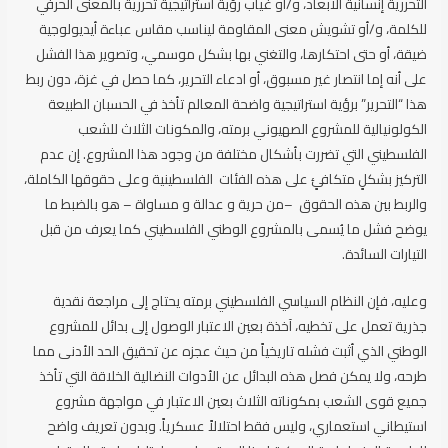
التحررية إنسانية الأبعاد، و/أو غياب رؤية استراتيجية تحررية بالمعنى الحرفي
للكلمة، و/أو تشويش معنى المقاومة ليناسب مقاس عباءة أيديولوجية
ضيقة، أو حتى احتكارها، والتغني بها بشكل موسمي، وتصوير هذا الفشل
على أنه إما انتصار غير مسبوق، أو ادعاء التحرير، كما حصل في غزة، دون ربط
هذا “التحرير” برؤية استراتيجية واضحة المعالم تأخذ في الحسبان الطبيعة
الكولونيالية للمشروع الصهيوني برمته، والمكونات الثلاث للشعب
الفلسطيني التي تضررت بأشكال مختلفة من وجود هذا المشروع. إن عدم
التركيز بشكلٍ متكافئٍ على هذه الفئات الفلسطينية وعلى حقوقها الكاملة،
والربط بين هذه الحقوق –من حرية و عدالة و مساواة – هو بالضبط ما
يوضح فشل ما يُسمى بالمشروع الوطني الفلسطيني كما يعرف من قبل
التيارات السائدة.
وعليه، فإن النظام السياسي الفلسطيني برمته يحتاج إلى مراجعة نقدية
جذرية تعمل على تخطيه، آخذة بعين الاعتبار الوصول إلى بدائل للمشروع
الوطني الذي أثبت فشله تاريخياً من حيث عجزه عن تحقيق الحد الأدنى مما
طرحه، ولا يمكن فصل هذه البدائل عن الأدوات النضالية الخلاقة التي تأخذ
جميع قوى الشعب بمكوناته الثلاث بعين الاعتبار في مواجهة مشروع
استيطاني استعماري، وليس فقط احتلالاً عسكرياً. وبدون تعريف واضح