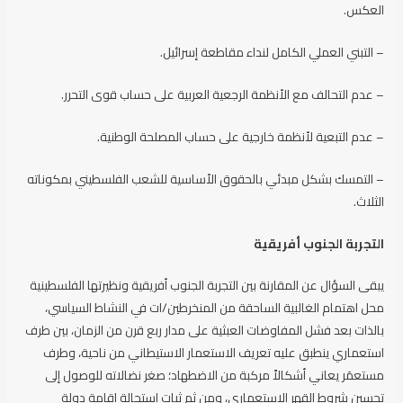
العكس.
– التبني العملي الكامل لنداء مقاطعة إسرائيل.
– عدم التحالف مع الأنظمة الرجعية العربية على حساب قوى التحرر.
– عدم التبعية لأنظمة خارجية على حساب المصلحة الوطنية.
– التمسك بشكل مبدئي بالحقوق الأساسية للشعب الفلسطيني بمكوناته
الثلاث.
التجربة الجنوب أفريقية
يبقى السؤال عن المقارنة بين التجربة الجنوب أفريقية ونظيرتها الفلسطينية
محل اهتمام الغالبية الساحقة من المنخرطين/ات في النشاط السياسي،
بالذات بعد فشل المفاوضات العبثية على مدار ربع قرن من الزمان، بين طرف
استعماري ينطبق عليه تعريف الاستعمار الاستيطاني من ناحية، وطرف
مستعمَر يعاني أشكالاً مركبة من الاضطهاد؛ صغر نضالاته للوصول إلى
تحسين شروط القهر الاستعماري، ومن ثم ثبات استحالة إقامة دولة