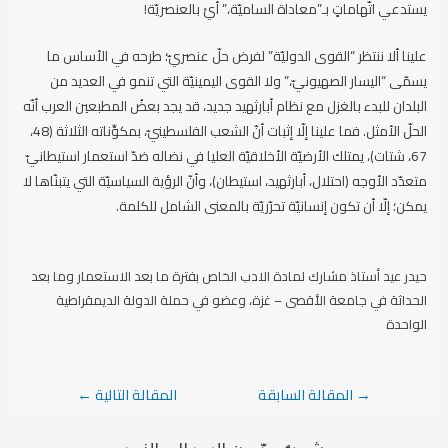
يستدعي اتّهاماتٍ بـ”معاداة الساميّة،” أيْ بالعنصريّة!
علينا ألا ننتظر “القوى الدوليّة” لفرض حلّ عنصريّ؛ طرحه في الأساس ما
يسمّى “اليسار الصهيونيّ،” ولا القوى اليمينيّة التي تنمو في العديد من
البلدان للبدء بالغزل مع نظام أبارثهيد جديد، قد يجد بعضُ المطبعين العرب أنّه
الحلّ الأمثل. فما علينا إلّا إثبات أنّ الشعب الفلسطينيّ، بمكوِّناته الثلاثة (48،
67، شتات)، يمتلك الأرضيّة الأخلاقيّة العليا في نضاله ضدّ استعمار استيطانيّ
متعدّد الأوجه (احتلال، أبارثهيد، استيطان)، وأنّ الرؤية السياسيّة التي يتبنّاها لا
يمكن؛ إلّا أن تكون إنسانيّة تحرّريّة بالمعنى الشامل للكلمة.
حيدر عيد أستاذ مشارك لمادة الادب الخاص بفترة ما بعد الاستعمار وما بعد
الحداثة في جامعة الأقصى – غزة، وعضو في حملة الدولة الديمقراطية
الواحدة
تصفّح
→
المقالة السابقة
المقالة التالية
←
المقالات